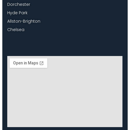
Dorchester
Hyde Park
Allston-Brighton
Chelsea