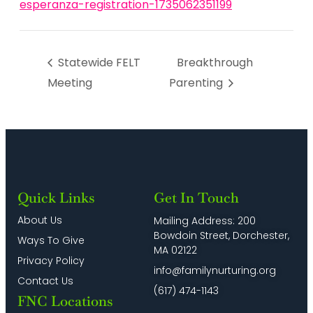
esperanza-registration-1735062351199
Statewide FELT
Breakthrough
Meeting
Parenting
Quick Links
Get In Touch
About Us
Mailing Address: 200
Bowdoin Street, Dorchester,
Ways To Give
MA 02122
Privacy Policy
info@familynurturing.org
Contact Us
(617) 474-1143
FNC Locations