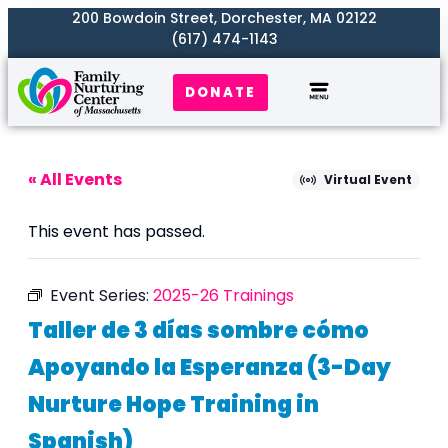
200 Bowdoin Street, Dorchester, MA 02122
(617) 474-1143
DONATE
Our Work
Where We Serve
Get Involved
« All Events
Virtual Event
This event has passed.
Event Series:
2025-26 Trainings
Taller de 3 días sombre cómo
Apoyando la Esperanza (3-Day
Nurture Hope Training in
Spanish)